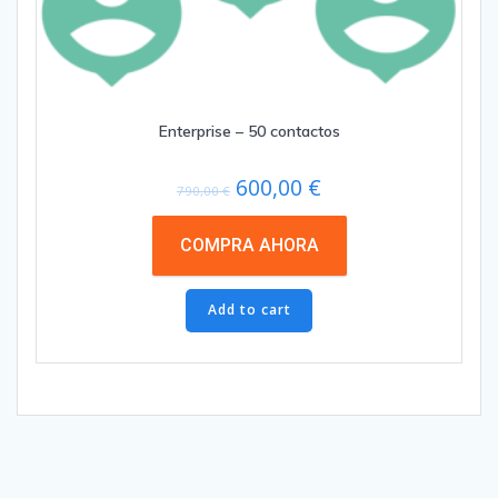
Enterprise – 50 contactos
Original
Current
600,00
€
790,00
€
price
price
was:
is:
COMPRA AHORA
790,00 €.
600,00 €.
Add to cart