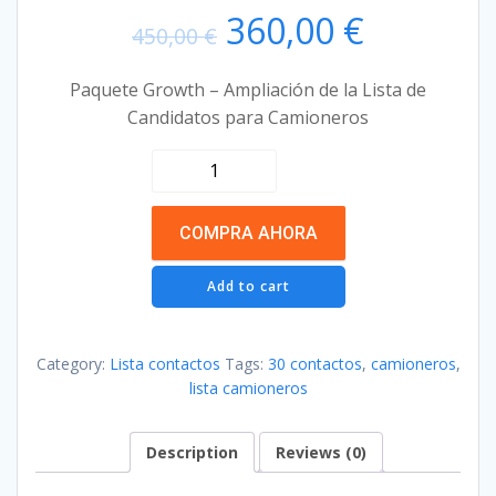
Original
Current
360,00
€
450,00
€
price
price
Paquete Growth – Ampliación de la Lista de
Candidatos para Camioneros
was:
is:
Growth
450,00 €.
360,00 €
-
30
COMPRA AHORA
contactos
quantity
Add to cart
Category:
Lista contactos
Tags:
30 contactos
,
camioneros
,
lista camioneros
Description
Reviews (0)