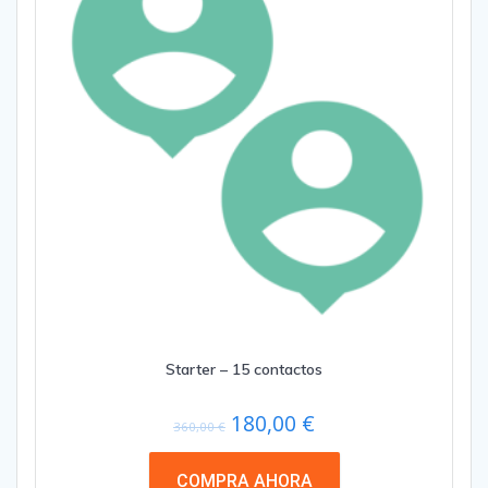
Starter – 15 contactos
Original
Current
180,00
€
360,00
€
price
price
was:
is:
COMPRA AHORA