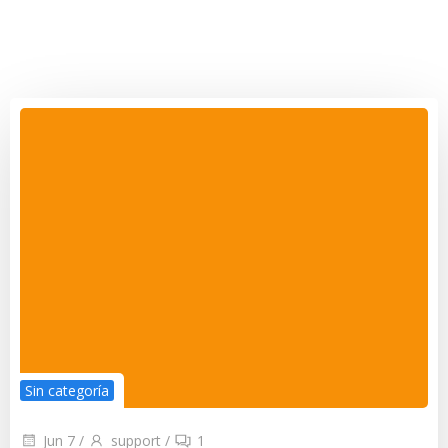
Sin categoría
Jun 7
/
support
/
1